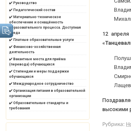
Самойл
✔️ Руководство
Владим
✔️ Педагогический состав
✔️ Материально-техническое
Михаль
обеспечение и оснащённость
образовательного процесса. Доступная
12 апрел
среда
✔️ Платные образовательные услуги
«Танцевал
✔️ Финансово-хозяйственная
деятельность
Полуши
✔️ Вакантные места для приёма
(перевода) обучающихся
Владим
✔️ Стипендии и меры поддержки
Смирно
обучающихся
✔️ Международное сотрудничество
Лащев
✔️ Организация питания в образовательной
организации
Поздравля
✔️ Образовательные стандарты и
высокими 
требования
Рубрика:
Н