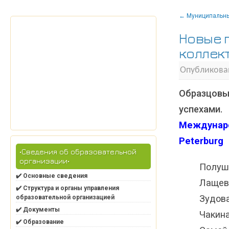
←
Муниципальный
Новые 
коллек
Опубликова
Образцовы
успехами
Междунар
Peterburg
•Сведения об образовательной
организации•
Полуши
✔️ Основные сведения
Лащев
✔️ Структура и органы управления
Зудов
образовательной организацией
✔️ Документы
Чакина
✔️ Образование