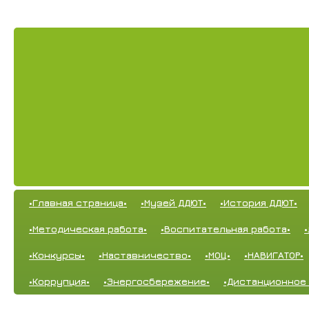
•Главная страница•
•Музей ДДЮТ•
•История ДДЮТ•
•Методическая работа•
•Воспитательная работа•
•Конкурсы•
•Наставничество•
•МОЦ•
•НАВИГАТОР•
•Коррупция•
•Энергосбережение•
•Дистанционное