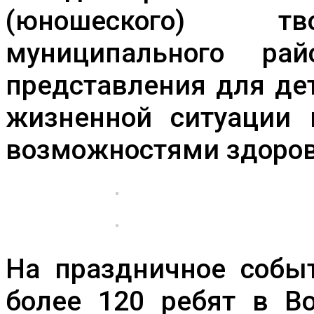
ДДЮТ
(юношеского) тв
муниципального ра
представления для де
жизненной ситуации 
возможностями здоров
На праздничное событ
более 120 ребят в Во