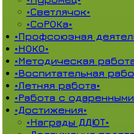
•Светлячок•
•СоРОКа•
•Профсоюзная деятел
•НОКО•
•Методическая работа
•Воспитательная рабо
•Летняя работа•
•Работа с одаренными
•Достижения•
•Награды ДДЮТ•