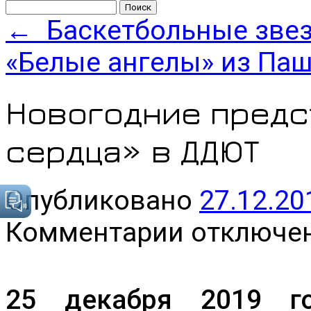
Найти:
←
Баскетбольные зве
«Белые ангелы» из Па
Новогодние предс
сердца» в ДДЮТ
Опубликовано
27.12.20
к
Комментарии
отключе
записи
Новогодние
представления
«Добрые
сердца»
25 декабря 2019 г
в