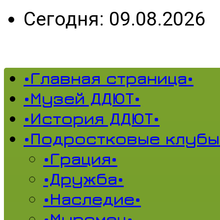
Сегодня: 09.08.2026
•Главная страница•
•Музей ДДЮТ•
•История ДДЮТ•
•Подростковые клубы
•Грация•
•Дружба•
•Наследие•
•Муромец•