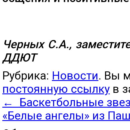
Черных С.А., замести
ДДЮТ
Рубрика:
Новости
. Вы 
постоянную ссылку
в з
←
Баскетбольные зве
«Белые ангелы» из Па