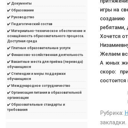
притяжени
✔️ Документы
игры на св
✔️ Образование
✔️ Руководство
созданию
✔️ Педагогический состав
ребятами, 
✔️ Материально-техническое обеспечение и
Хочется от
оснащённость образовательного процесса.
Доступная среда
Низамиевну
✔️ Платные образовательные услуги
Желаем вс
✔️ Финансово-хозяйственная деятельность
А юных жи
✔️ Вакантные места для приёма (перевода)
обучающихся
скоро: пр
✔️ Стипендии и меры поддержки
обучающихся
состоится 
✔️ Международное сотрудничество
✔️ Организация питания в образовательной
организации
✔️ Образовательные стандарты и
требования
Рубрика:
Н
закладки.