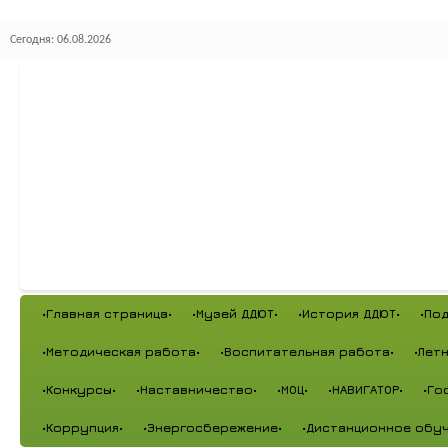
Сегодня: 06.08.2026
•Главная страница•
•Музей ДДЮТ•
•История ДДЮТ•
•По
•Методическая работа•
•Воспитательная работа•
•Лет
•Конкурсы•
•Наставничество•
•МОЦ•
•НАВИГАТОР•
•Го
•Коррупция•
•Энергосбережение•
•Дистанционное обуч