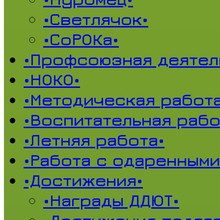
•Светлячок•
•СоРОКа•
•Профсоюзная деятел
•НОКО•
•Методическая работа
•Воспитательная рабо
•Летняя работа•
•Работа с одаренными
•Достижения•
•Награды ДДЮТ•