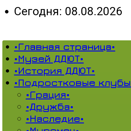
Сегодня: 08.08.2026
•Главная страница•
•Музей ДДЮТ•
•История ДДЮТ•
•Подростковые клубы
•Грация•
•Дружба•
•Наследие•
•Муромец•