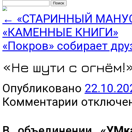
Найти:
←
«СТАРИННЫЙ МАНУСК
«КАМЕННЫЕ КНИГИ»
«Покров» собирает др
«Не шути с огнём!
Опубликовано
22.10.20
к
Комментарии
отключе
записи
«Не
шути
с
огнём!»
В объединении
«УМк