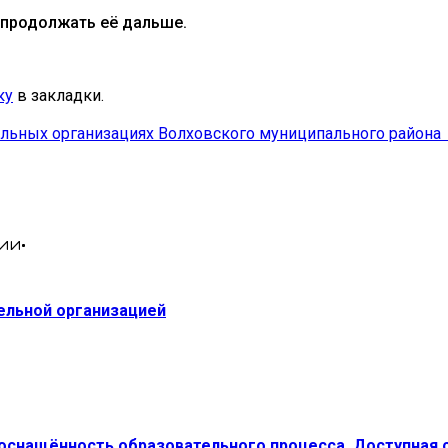
 продолжать её дальше.
ку
в закладки.
льных организациях Волховского муниципального района
ии•
тельной организацией
 оснащённость образовательного процесса. Доступная 