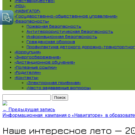
•Наставничество•
•МОЦ•
•НАВИГАТОР•
•Государственно-общественное управление•
•Безопасность•
Пожарная безопасность
Антитеррористическая безопасность
Информационная безопасность
Гражданская оборона
Профилактика детского дорожно-транспортног
•Коррупция•
•Энергосбережение•
•Дистанционное обучение•
•Полезные ссылки•
•Родителям•
•Контакты•
•Электронная приёмная•
•Часто задаваемые вопросы•
Найти:
←
Предыдущая запись
Информационная кампания о «Навигаторе» в образовате
Наше интересное лето — 2