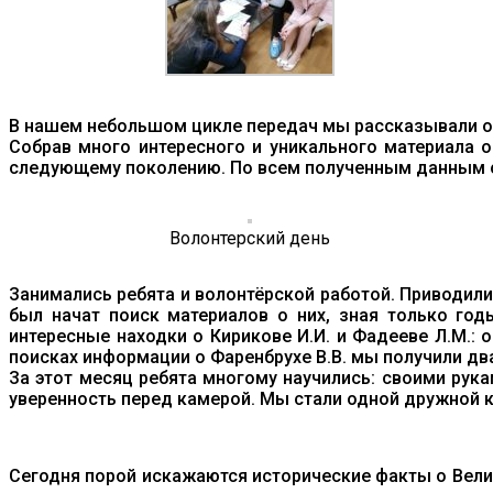
В нашем небольшом цикле передач мы рассказывали о 
Собрав много интересного и уникального материала о
следующему поколению. По всем полученным данным 
Волонтерский день
Занимались ребята и волонтёрской работой. Приводили
был начат поиск материалов о них, зная только год
интересные находки о Кирикове И.И. и Фадееве Л.М.: 
поисках информации о Фаренбрухе В.В. мы получили два
За этот месяц ребята многому научились: своими рук
уверенность перед камерой. Мы стали одной дружной 
Сегодня порой искажаются исторические факты о Велик