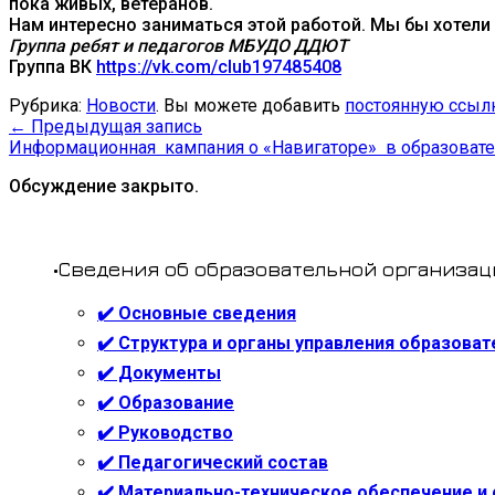
пока живых, ветеранов.
Нам интересно заниматься этой работой. Мы бы хотели
Группа ребят и педагогов
МБУДО ДДЮТ
Группа ВК
https://vk.com/club197485408
Рубрика:
Новости
. Вы можете добавить
постоянную ссыл
←
Предыдущая запись
Информационная кампания о «Навигаторе» в образовате
Обсуждение закрыто.
•Сведения об образовательной организац
✔️ Основные сведения
✔️ Структура и органы управления образова
✔️ Документы
✔️ Образование
✔️ Руководство
✔️ Педагогический состав
✔️ Материально-техническое обеспечение и