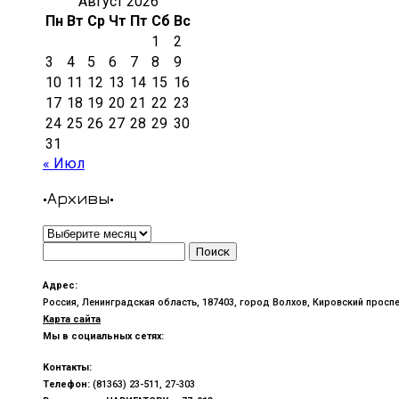
Август 2026
Пн
Вт
Ср
Чт
Пт
Сб
Вс
1
2
3
4
5
6
7
8
9
10
11
12
13
14
15
16
17
18
19
20
21
22
23
24
25
26
27
28
29
30
31
« Июл
•Архивы•
•Архивы•
Найти:
Адрес:
Россия, Ленинградская область, 187403, город Волхов, Кировский проспе
Карта сайта
Мы в социальных сетях:
Контакты:
Телефон:
(81363) 23-511, 27-303