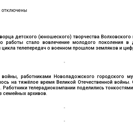
к
и
отключены
записи
Наше
и
интересное
лето
Дворца детского (юношеского) творчества Волховского
—
го работы стало вовлечение молодого поколения в 
2020
цикла телепередач о военном прошлом земляков и цифр
 войны, работниками Новоладожского городского му
лось на тяжёлое время Великой Отечественной войны.
й. Работники телерадиокомпании поделились тонкостями
з семейных архивов.