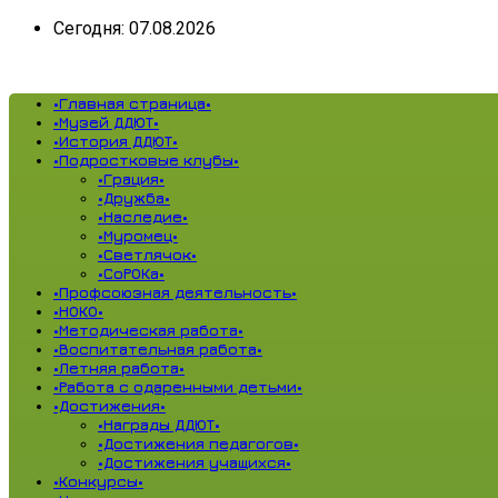
Сегодня: 07.08.2026
•Главная страница•
•Музей ДДЮТ•
•История ДДЮТ•
•Подростковые клубы•
•Грация•
•Дружба•
•Наследие•
•Муромец•
•Светлячок•
•СоРОКа•
•Профсоюзная деятельность•
•НОКО•
•Методическая работа•
•Воспитательная работа•
•Летняя работа•
•Работа с одаренными детьми•
•Достижения•
•Награды ДДЮТ•
•Достижения педагогов•
•Достижения учащихся•
•Конкурсы•