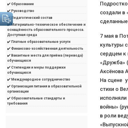
Подростко
✔️ Образование
✔️ Руководство
создали в 
✔️ Педагогический состав
сделанные 
✔️ Материально-техническое обеспечение и
оснащённость образовательного процесса.
7 мая в П
Доступная среда
✔️ Платные образовательные услуги
культуры 
✔️ Финансово-хозяйственная деятельность
сердцем к 
✔️ Вакантные места для приёма (перевода)
обучающихся
«Дружба» 
✔️ Стипендии и меры поддержки
Аксёнова А
обучающихся
На сцене 
✔️ Международное сотрудничество
✔️ Организация питания в образовательной
стихи о Ве
организации
исполняли 
✔️ Образовательные стандарты и
требования
войны» (ру
в роли вед
«Выпускной