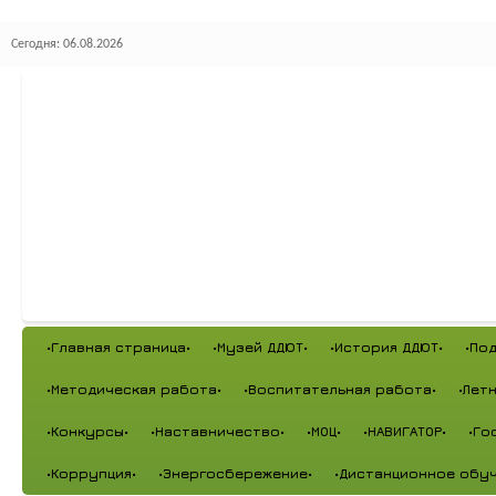
Сегодня: 06.08.2026
•Главная страница•
•Музей ДДЮТ•
•История ДДЮТ•
•По
•Методическая работа•
•Воспитательная работа•
•Лет
•Конкурсы•
•Наставничество•
•МОЦ•
•НАВИГАТОР•
•Го
•Коррупция•
•Энергосбережение•
•Дистанционное обуч