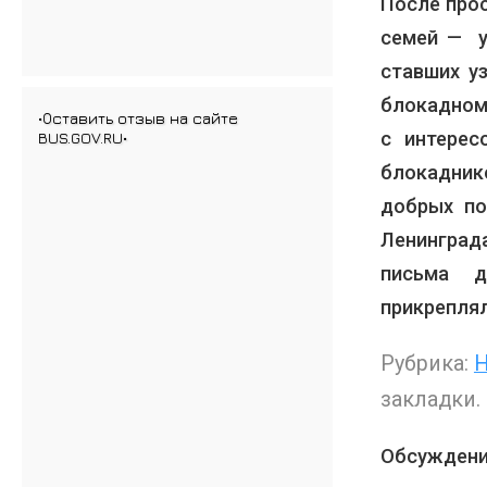
После про
семей — у
ставших у
блокадном
•Оставить отзыв на сайте
с интерес
BUS.GOV.RU•
блокадник
добрых п
Ленингра
письма де
прикреплял
Рубрика:
Н
закладки.
Обсуждени