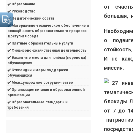
✔️ Образование
от счаст
✔️ Руководство
большая, н
✔️ Педагогический состав
✔️ Материально-техническое обеспечение и
Необходим
оснащённость образовательного процесса.
Доступная среда
о подвиг
✔️ Платные образовательные услуги
стойкость,
✔️ Финансово-хозяйственная деятельность
И не каж
✔️ Вакантные места для приёма (перевода)
обучающихся
миссия.
✔️ Стипендии и меры поддержки
обучающихся
27 янв
✔️ Международное сотрудничество
✔️ Организация питания в образовательной
тематичес
организации
блокады Л
✔️ Образовательные стандарты и
требования
от 7 до 1
патриотиз
посредств