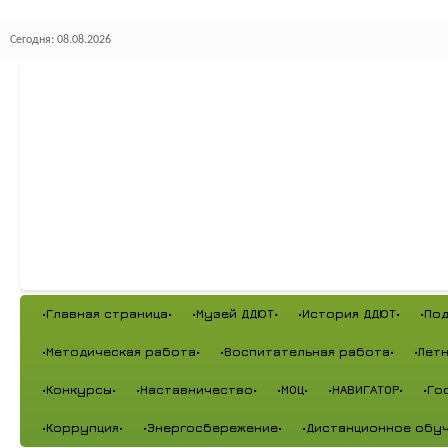
Сегодня: 08.08.2026
•Главная страница•
•Музей ДДЮТ•
•История ДДЮТ•
•По
•Методическая работа•
•Воспитательная работа•
•Лет
•Конкурсы•
•Наставничество•
•МОЦ•
•НАВИГАТОР•
•Го
•Коррупция•
•Энергосбережение•
•Дистанционное обуч