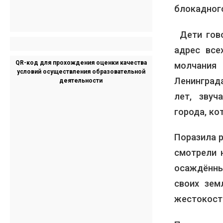
блокадног
Дети гов
адрес все
QR-код для прохождения оценки качества
молчания 
условий осуществления образовательной
Ленинград
деятельности
лет, зву
города, ко
Поразила р
смотрели 
осаждённы
своих зе
жестокост