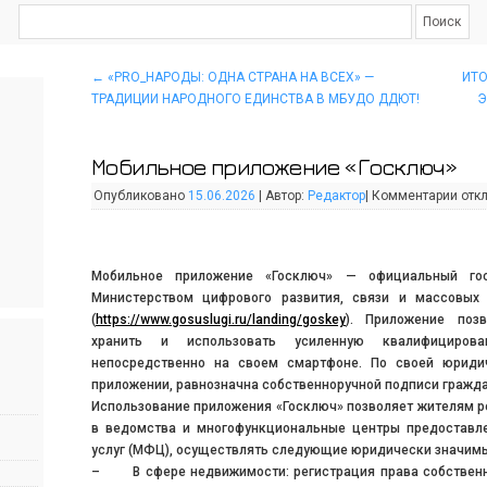
←
«PRO_НАРОДЫ: ОДНА СТРАНА НА ВСЕХ» —
ИТО
ТРАДИЦИИ НАРОДНОГО ЕДИНСТВА В МБУДО ДДЮТ!
Э
Мобильное приложение «Госключ»
Опубликовано
15.06.2026
|
Автор:
Редактор
|
Комментарии
отк
Мобильное приложение «Госключ» — официальный гос
Министерством цифрового развития, связи и массовых
(
https://www.gosuslugi.ru/landing/goskey
). Приложение поз
хранить и использовать усиленную квалифициров
непосредственно на своем смартфоне. По своей юриди
приложении, равнозначна собственноручной подписи гражд
Использование приложения «Госключ» позволяет жителям ре
в ведомства и многофункциональные центры предоставл
услуг (МФЦ), осуществлять следующие юридически значимы
– В сфере недвижимости: регистрация права собственно