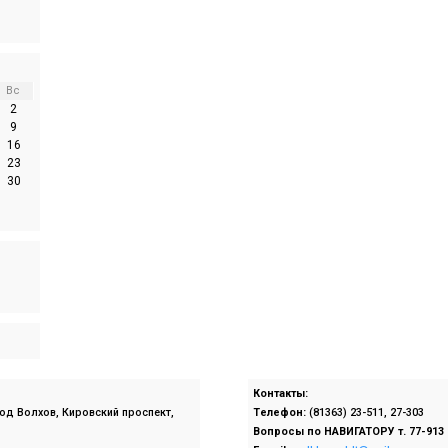
Вс
2
9
16
23
30
Контакты:
род Волхов, Кировский проспект,
Телефон:
(81363) 23-511, 27-303
Вопросы по
НАВИГАТОРУ т. 77-913