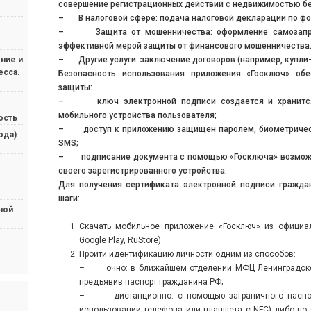
совершение регистрационных действий с недвижимостью без
– В налоговой сфере: подача налоговой декларации по ф
– Защита от мошенничества: оформление самозапрет
эффективной мерой защиты от финансового мошенничества
– Другие услуги: заключение договоров (например, купли-
ние и
есса.
Безопасность использования приложения «Госключ» обе
защиты:
– ключ электронной подписи создается и хранится
мобильного устройства пользователя;
ость
– доступ к приложению защищен паролем, биометричес
ода)
SMS;
– подписание документа с помощью «Госключа» возможн
своего зарегистрированного устройства.
Для получения сертификата электронной подписи гражд
шаги:
ной
Скачать мобильное приложение «Госключ» из официал
Google Play, RuStore).
Пройти идентификацию личности одним из способов:
– очно: в ближайшем отделении МФЦ Ленинградской 
предъявив паспорт гражданина РФ;
– дистанционно: с помощью заграничного паспорт
использовании телефона или планшета с NFC) либо по