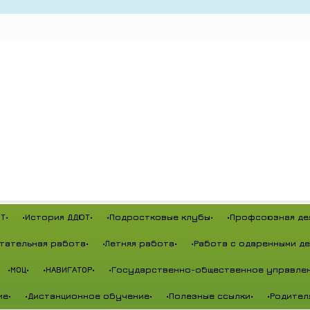
Т•
•История ДДЮТ•
•Подростковые клубы•
•Профсоюзная де
тательная работа•
•Летняя работа•
•Работа с одаренными де
•МОЦ•
•НАВИГАТОР•
•Государственно-общественное управлен
ие•
•Дистанционное обучение•
•Полезные ссылки•
•Родител