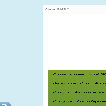
Сегодня: 07.08.2026
•Главная страница•
•Музей ДДЮ
•Методическая работа•
•Воспи
•Конкурсы•
•Наставничество•
•Коррупция•
•Энергосбережен