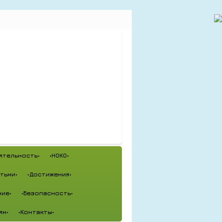
ятельность•
•НОКО•
тьми•
•Достижения•
ие•
•Безопасность•
ям•
•Контакты•