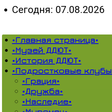
Сегодня: 07.08.2026
•Главная страница•
•Музей ДДЮТ•
•История ДДЮТ•
•Подростковые клубы
•Грация•
•Дружба•
•Наследие•
•Муромец•