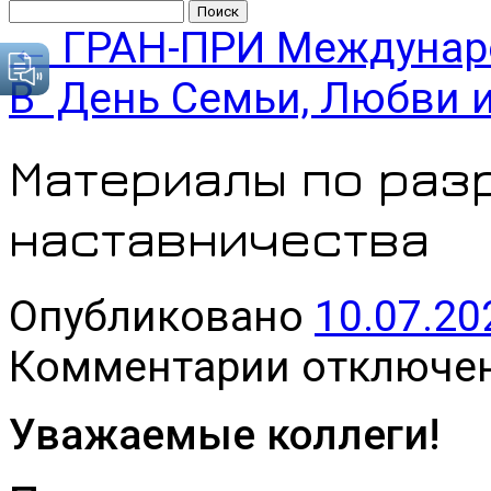
Найти:
←
ГРАН-ПРИ Междунаро
В День Семьи, Любви 
Материалы по раз
наставничества
Опубликовано
10.07.20
к
Комментарии
отключе
записи
Материалы по
разработке
Уважаемые коллеги!
программ
наставничества