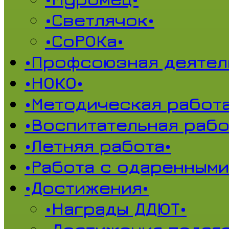
•Светлячок•
•СоРОКа•
•Профсоюзная деятел
•НОКО•
•Методическая работа
•Воспитательная рабо
•Летняя работа•
•Работа с одаренными
•Достижения•
•Награды ДДЮТ•