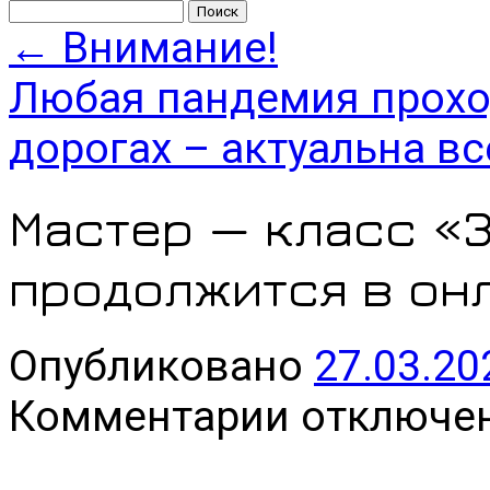
Найти:
←
Внимание!
Любая пандемия проход
дорогах – актуальна вс
Мастер — класс «
продолжится в он
Опубликовано
27.03.20
к
Комментарии
отключе
записи
Мастер
—
класс