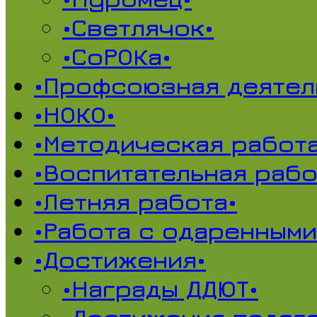
•Светлячок•
•СоРОКа•
•Профсоюзная деятел
•НОКО•
•Методическая работа
•Воспитательная рабо
•Летняя работа•
•Работа с одаренными
•Достижения•
•Награды ДДЮТ•