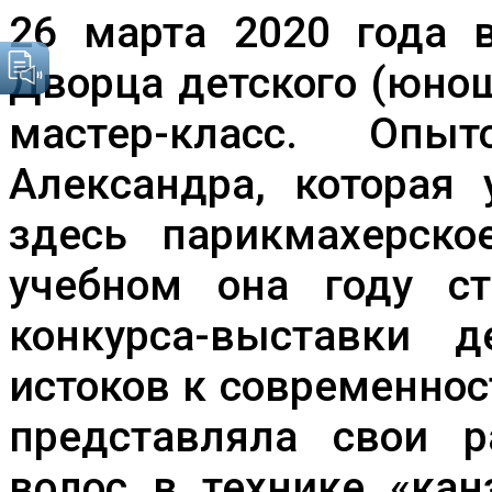
«Заколки
26 марта 2020 года 
из
волос»
Дворца детского (юно
продолжится
в
мастер-класс. Опы
онлайн
—
режиме
Александра, которая 
здесь парикмахерск
учебном она году ст
конкурса-выставки 
истоков к современнос
представляла свои 
волос в технике «ка