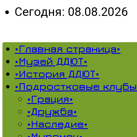
Сегодня: 08.08.2026
•Главная страница•
•Музей ДДЮТ•
•История ДДЮТ•
•Подростковые клубы
•Грация•
•Дружба•
•Наследие•
•Муромец•