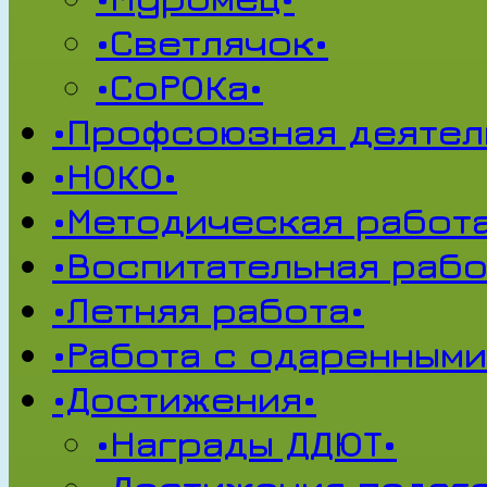
•Светлячок•
•СоРОКа•
•Профсоюзная деятел
•НОКО•
•Методическая работа
•Воспитательная рабо
•Летняя работа•
•Работа с одаренными
•Достижения•
•Награды ДДЮТ•