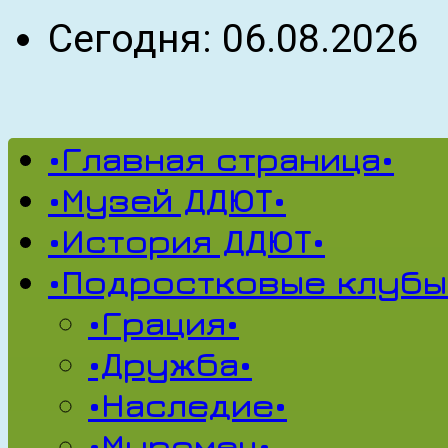
Сегодня: 06.08.2026
•Главная страница•
•Музей ДДЮТ•
•История ДДЮТ•
•Подростковые клубы
•Грация•
•Дружба•
•Наследие•
•Муромец•