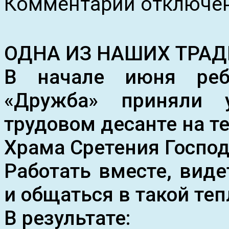
Комментарии
отключе
записи
ЛЕТНИЙ
ВОЛОНТЕРСКИЙ
ДЕСАНТ
ПОДРОСТКОВОГО
ОДНА ИЗ НАШИХ ТРАД
КЛУБА
«ДРУЖБА»
В начале июня ребя
МБУДО
ДДЮТ
«Дружба» приняли 
трудовом десанте на т
Храма Сретения Госпо
Работать вместе, виде
и общаться в такой те
В результате: