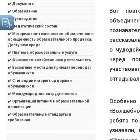
✔️ Документы
Вот поэт
✔️ Образование
✔️ Руководство
объедине
✔️ Педагогический состав
познавате
✔️ Материально-техническое обеспечение и
рассказала
оснащённость образовательного процесса.
Доступная среда
о чудодей
✔️ Платные образовательные услуги
черед по
✔️ Финансово-хозяйственная деятельность
✔️ Вакантные места для приёма (перевода)
участвова
обучающихся
отгадывали
✔️ Стипендии и меры поддержки
обучающихся
✔️ Международное сотрудничество
Особенно
✔️ Организация питания в образовательной
организации
«Волшебно
✔️ Образовательные стандарты и
ребята по
требования
узнавали,
«Растяпа»