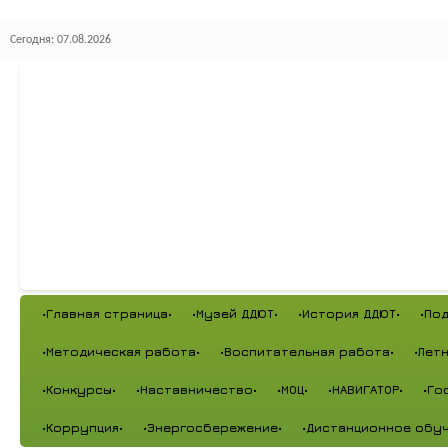
Сегодня: 07.08.2026
•Главная страница•
•Музей ДДЮТ•
•История ДДЮТ•
•По
•Методическая работа•
•Воспитательная работа•
•Лет
•Конкурсы•
•Наставничество•
•МОЦ•
•НАВИГАТОР•
•Го
•Коррупция•
•Энергосбережение•
•Дистанционное обуч