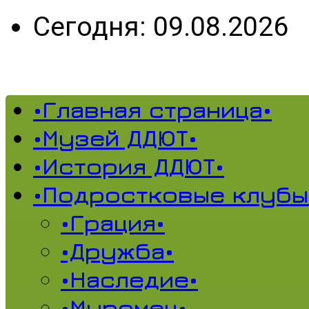
Сегодня: 09.08.2026
•Главная страница•
•Музей ДДЮТ•
•История ДДЮТ•
•Подростковые клубы
•Грация•
•Дружба•
•Наследие•
•Муромец•