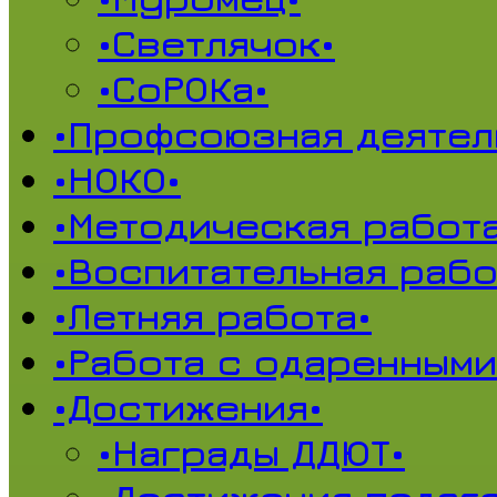
•Светлячок•
•СоРОКа•
•Профсоюзная деятел
•НОКО•
•Методическая работа
•Воспитательная рабо
•Летняя работа•
•Работа с одаренными
•Достижения•
•Награды ДДЮТ•