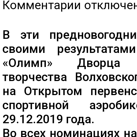
к
Комментарии
отключе
записи
Клуб
спортивной
аэробики
«Олимп»
В эти предновогодн
МБУДО
ДДЮТ
своими результата
удачно
выступил
«Олимп» Дворца д
в
Киришах
на
творчества Волховско
Открытом
первенстве
на Открытом первен
по
спортивной
аэробике
спортивной аэроби
29.12.2019 года.
Во всех номинациях н