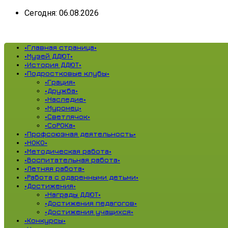
Сегодня: 06.08.2026
•Главная страница•
•Музей ДДЮТ•
•История ДДЮТ•
•Подростковые клубы•
•Грация•
•Дружба•
•Наследие•
•Муромец•
•Светлячок•
•СоРОКа•
•Профсоюзная деятельность•
•НОКО•
•Методическая работа•
•Воспитательная работа•
•Летняя работа•
•Работа с одаренными детьми•
•Достижения•
•Награды ДДЮТ•
•Достижения педагогов•
•Достижения учащихся•
•Конкурсы•