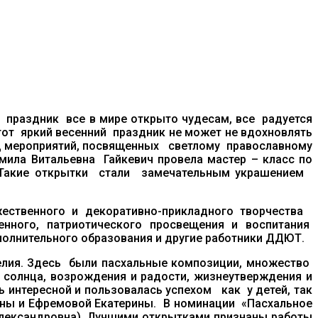
от праздник все в мире открыто чудесам, все радуется
тот яркий весенний праздник не может не вдохновлять
яд мероприятий, посвященных светлому православному
ла Витальевна Гайкевич провела мастер – класс по
. Такие открытки стали замечательным украшением
ственного и декоративно-прикладного творчества
енного, патриотического просвещения и воспитания
олнительного образования и другие работники ДДЮТ.
елия. Здесь были пасхальные композиции, множество
 солнца, возрождения и радости, жизнеутверждения и
 интересной и пользовалась успехом как у детей, так
вны и Ефремовой Екатерины. В номинации «Пасхальное
 Александровна). Лучшими открытками признаны работы