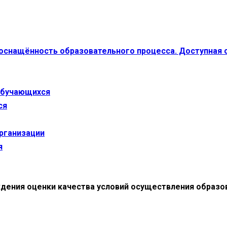
 оснащённость образовательного процесса. Доступная 
 обучающихся
ся
организации
я
дения оценки качества условий осуществления образо