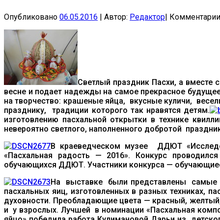
Опубликовано
06.05.2016
|
Автор:
Редактор
|
Комментари
Светлый праздник Пасхи, а вместе 
весне и подает надежды на самое прекрасное будущее
на творчество: крашеные яйца, вкусные куличи, вес
празднику, традиции которого так нравятся детям.
изготовлению пасхальной открытки в технике кви
невероятно светлого, наполненного добротой праздник
В краеведческом музее ДДЮТ «Исследо
«Пасхальная радость — 2016». Конкурс проводился
обучающихся ДДЮТ. Участники конкурса — обучающиес
На выставке были представлены самые р
пасхальных яиц, изготовленных в разных техниках, 
духовности. Преобладающие цвета — красный, желтый,
и у взрослых. Лучшей в номинации «Пасхальная комп
яйцо» победила работа Кулимановой Дарьи из детског