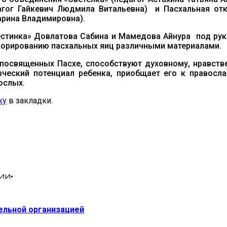
гог Гайкевич Людмила Витальевна) и Пасхальная от
арина Владимировна).
стинка» Довлатова Сабина и Мамедова Айнура под рук
корированию пасхальных яиц различными материалами.
посвященных Пасхе, способствуют духовному, нравств
рческий потенциал ребенка, приобщает его к правосла
ослых.
ку
в закладки.
ии•
тельной организацией