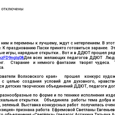
к
и
отключены
записи
Как
мы
готовились
к
Пасхе…
с ним и перемены к лучшему, ждут с нетерпением. В эт
. К празднованию Пасхи принято готовиться заранее. Э
елые игры, нарядные открытки… Вот и в ДДЮТ прошел р
Для всех желающих педагогов ДДЮТ Людми
ллинг. Старание и немного фантазии творят чудеса
а.
ватели Волховского края» прошел конкурс художе
 с целью создания условий для духовного, нравств
я детских творческих объединений ДДЮТ, педагоги доп
азнообразные по форме и по технике исполнения изд
пасхальные открытки. Объединяла работы тема добра и
 зеленый. Выставка конкурсных работ получилась очень
озиция» признана работа Ефремовой Светланы Евгенье
о объединения «Светёлка» (педагог Астахина Татьяна