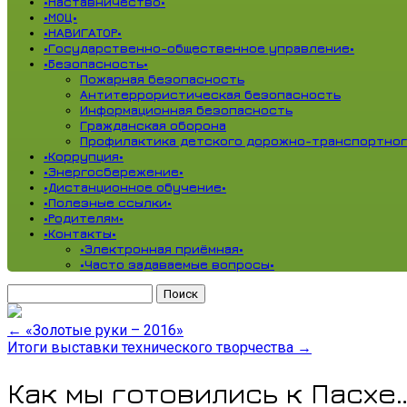
•Наставничество•
•МОЦ•
•НАВИГАТОР•
•Государственно-общественное управление•
•Безопасность•
Пожарная безопасность
Антитеррористическая безопасность
Информационная безопасность
Гражданская оборона
Профилактика детского дорожно-транспортног
•Коррупция•
•Энергосбережение•
•Дистанционное обучение•
•Полезные ссылки•
•Родителям•
•Контакты•
•Электронная приёмная•
•Часто задаваемые вопросы•
Найти:
←
«Золотые руки – 2016»
Итоги выставки технического творчества
→
Как мы готовились к Пасхе