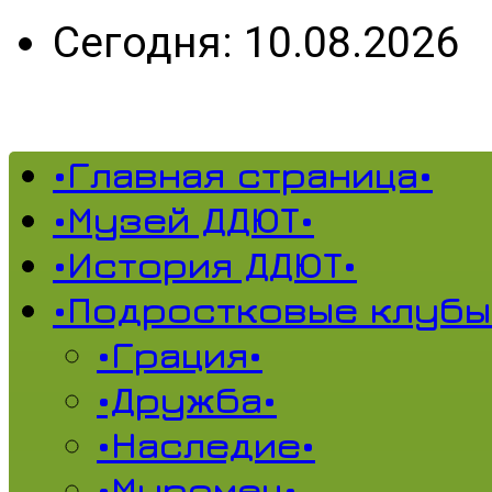
Сегодня: 10.08.2026
•Главная страница•
•Музей ДДЮТ•
•История ДДЮТ•
•Подростковые клубы
•Грация•
•Дружба•
•Наследие•
•Муромец•