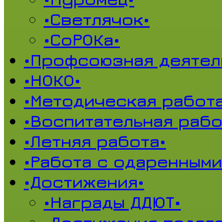
•Светлячок•
•СоРОКа•
•Профсоюзная деятел
•НОКО•
•Методическая работа
•Воспитательная рабо
•Летняя работа•
•Работа с одаренными
•Достижения•
•Награды ДДЮТ•