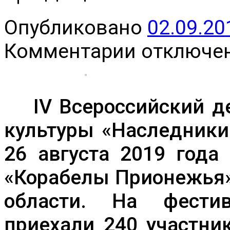
Опубликовано
02.09.20
к
Комментарии
отключе
записи
IV
Всероссийский
детский
фестиваль
IV Всероссийский де
народной
культуры
«Наследники
культуры «Наследники
традиций»
26 августа 2019 года
«Корабелы Прионежья»
области. На фести
приехали 240 участни