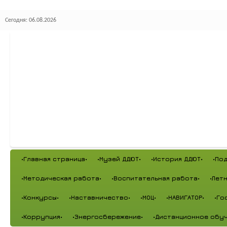
Сегодня: 06.08.2026
•Главная страница•
•Музей ДДЮТ•
•История ДДЮТ•
•По
•Методическая работа•
•Воспитательная работа•
•Лет
•Конкурсы•
•Наставничество•
•МОЦ•
•НАВИГАТОР•
•Го
•Коррупция•
•Энергосбережение•
•Дистанционное обуч