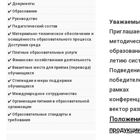
✔️ Документы
✔️ Образование
✔️ Руководство
Уважаемые
✔️ Педагогический состав
Приглашаем
✔️ Материально-техническое обеспечение и
оснащённость образовательного процесса.
методиче
Доступная среда
образован
✔️ Платные образовательные услуги
летию сис
✔️ Финансово-хозяйственная деятельность
✔️ Вакантные места для приёма (перевода)
Подведени
обучающихся
победителе
✔️ Стипендии и меры поддержки
обучающихся
рамках п
✔️ Международное сотрудничество
конференц
✔️ Организация питания в образовательной
организации
вектор раз
✔️ Образовательные стандарты и
Положени
требования
продукци