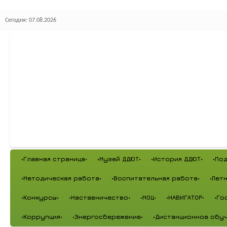
Сегодня: 07.08.2026
•Главная страница•
•Музей ДДЮТ•
•История ДДЮТ•
•По
•Методическая работа•
•Воспитательная работа•
•Лет
•Конкурсы•
•Наставничество•
•МОЦ•
•НАВИГАТОР•
•Го
•Коррупция•
•Энергосбережение•
•Дистанционное обуч