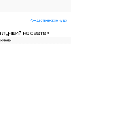
Рождественское чудо
→
 лучший на свете»
лючены