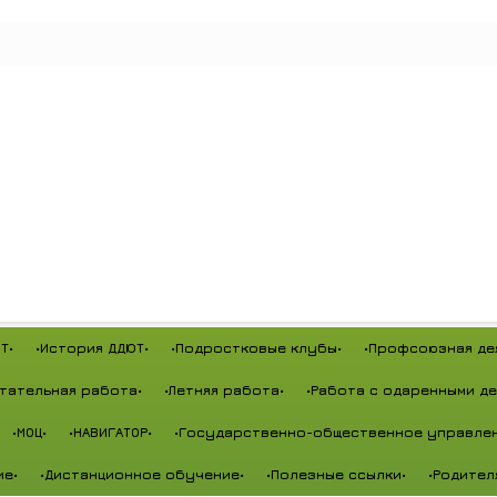
Т•
•История ДДЮТ•
•Подростковые клубы•
•Профсоюзная де
тательная работа•
•Летняя работа•
•Работа с одаренными де
•МОЦ•
•НАВИГАТОР•
•Государственно-общественное управлен
ие•
•Дистанционное обучение•
•Полезные ссылки•
•Родител