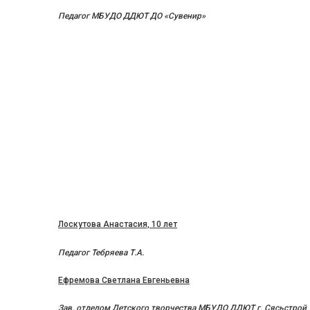
Педагог МБУДО ДДЮТ ДО «Сувенир»
Лоскутова Анастасия, 10 лет
Педагог Тебряева Т.А.
Ефремова Светлана Евгеньевна
Зав. отделом Детского творчества МБУДО ДДЮТ г. Сясьстрой