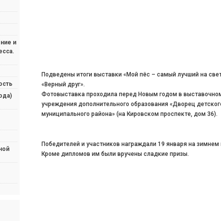
ние и
есса.
Подведены итоги выставки «Мой пёс – самый лучший на свет
ость
«Верный друг».
Фотовыставка проходила перед Новым годом в выставочно
ода)
учреждения дополнительного образования «Дворец детского
муниципального района» (на Кировском проспекте, дом 36).
Победителей и участников награждали 19 января на зимнем
ной
Кроме дипломов им были вручены сладкие призы.