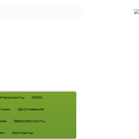
ятельность•
•НОКО•
тьми•
•Достижения•
ие•
•Безопасность•
ям•
•Контакты•