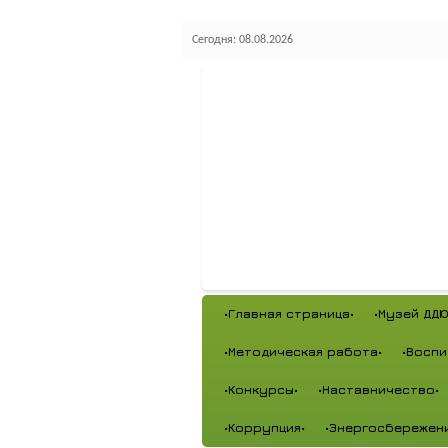
Сегодня: 08.08.2026
•Главная страница•
•Музей ДДЮ
•Методическая работа•
•Воспи
•Конкурсы•
•Наставничество•
•Коррупция•
•Энергосбережен