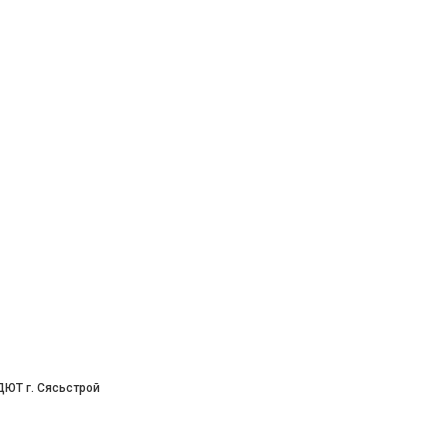
ЮТ г. Сясьстрой