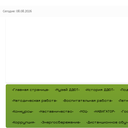
Сегодня: 08.08.2026
•Главная страница•
•Музей ДДЮТ•
•История ДДЮТ•
•По
•Методическая работа•
•Воспитательная работа•
•Лет
•Конкурсы•
•Наставничество•
•МОЦ•
•НАВИГАТОР•
•Го
•Коррупция•
•Энергосбережение•
•Дистанционное обуч