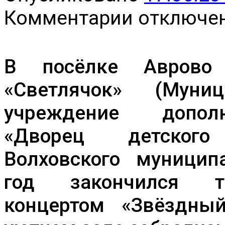
к
Комментарии
отключе
записи
Главное
на
свете
–
В посёлке Аврово
это
наши
«Светлячок» (Мун
дети
учреждение дополн
«Дворец детского (
Волховского муницип
год закончился т
концертом «Звёздны