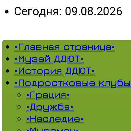
Сегодня: 09.08.2026
•Главная страница•
•Музей ДДЮТ•
•История ДДЮТ•
•Подростковые клубы
•Грация•
•Дружба•
•Наследие•
•Муромец•