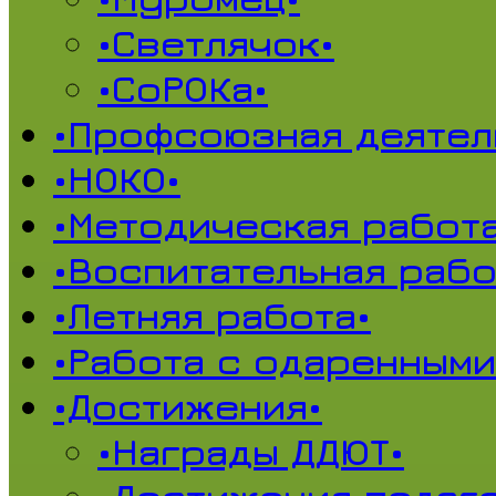
•Светлячок•
•СоРОКа•
•Профсоюзная деятел
•НОКО•
•Методическая работа
•Воспитательная рабо
•Летняя работа•
•Работа с одаренными
•Достижения•
•Награды ДДЮТ•