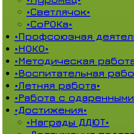
•Светлячок•
•СоРОКа•
•Профсоюзная деятел
•НОКО•
•Методическая работа
•Воспитательная рабо
•Летняя работа•
•Работа с одаренными
•Достижения•
•Награды ДДЮТ•