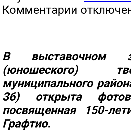
к
Комментарии
отключе
записи
Фотовыставка
«Свет
жизни»,
посвященная
150-
летию
со
В выставочном
дня
рождения
(юношеского) тв
Генриха
Осиповича
Графтио
муниципального район
36) открыта
фото
посвященная 150-лет
Графтио.