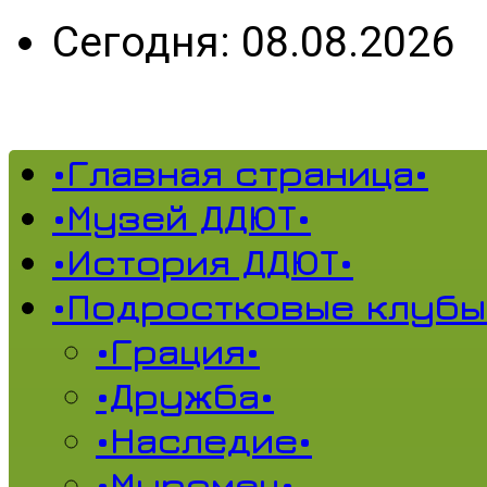
Сегодня: 08.08.2026
•Главная страница•
•Музей ДДЮТ•
•История ДДЮТ•
•Подростковые клубы
•Грация•
•Дружба•
•Наследие•
•Муромец•