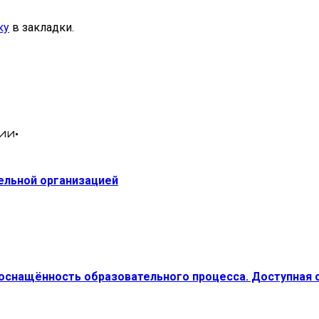
ку
в закладки.
ии•
тельной организацией
 оснащённость образовательного процесса. Доступная 