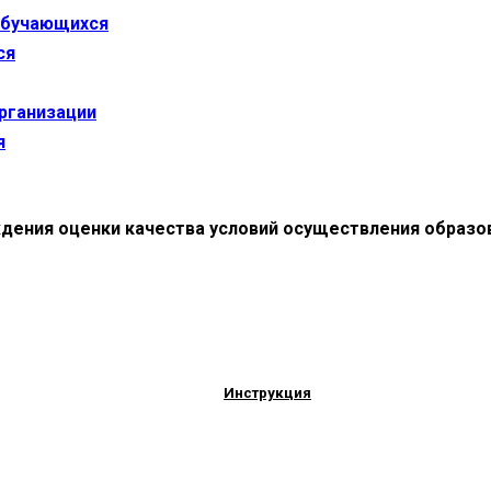
 обучающихся
ся
организации
я
дения оценки качества условий осуществления образо
Инструкция