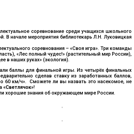
ктуальное соревнование среди учащихся школьного
й. В начале мероприятия библиотекарь Л.Н. Луковицкая
ектуального соревнования – «Своя игра». Три команды
асть), «Лес полный чудес!» (растительный мир России),
е в наших руках» (экология).
ирали баллы для финальной игры. Из четырёх финальных
едварительно сделав ставку из заработанных баллов,
о 60 км/ч». Сможете ли вы назвать это насекомое, не
ба
«Светлячок»
!
зали хорошие знания об окружающем мире России.