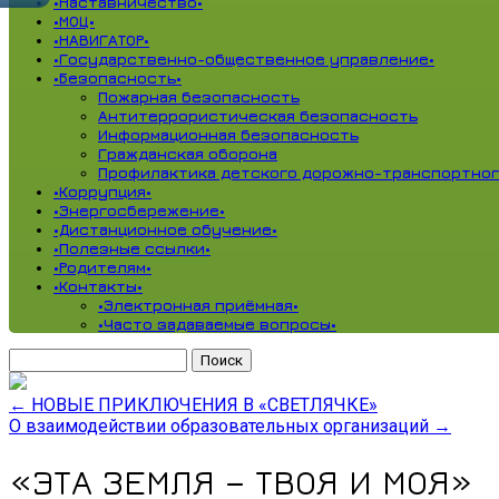
•Наставничество•
•МОЦ•
•НАВИГАТОР•
•Государственно-общественное управление•
•Безопасность•
Пожарная безопасность
Антитеррористическая безопасность
Информационная безопасность
Гражданская оборона
Профилактика детского дорожно-транспортног
•Коррупция•
•Энергосбережение•
•Дистанционное обучение•
•Полезные ссылки•
•Родителям•
•Контакты•
•Электронная приёмная•
•Часто задаваемые вопросы•
Найти:
←
НОВЫЕ ПРИКЛЮЧЕНИЯ В «СВЕТЛЯЧКЕ»
О взаимодействии образовательных организаций
→
«ЭТА ЗЕМЛЯ – ТВОЯ И МОЯ»