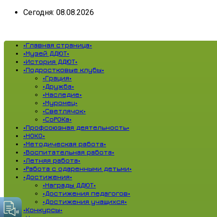
Сегодня: 08.08.2026
•Главная страница•
•Музей ДДЮТ•
•История ДДЮТ•
•Подростковые клубы•
•Грация•
•Дружба•
•Наследие•
•Муромец•
•Светлячок•
•СоРОКа•
•Профсоюзная деятельность•
•НОКО•
•Методическая работа•
•Воспитательная работа•
•Летняя работа•
•Работа с одаренными детьми•
•Достижения•
•Награды ДДЮТ•
•Достижения педагогов•
•Достижения учащихся•
•Конкурсы•