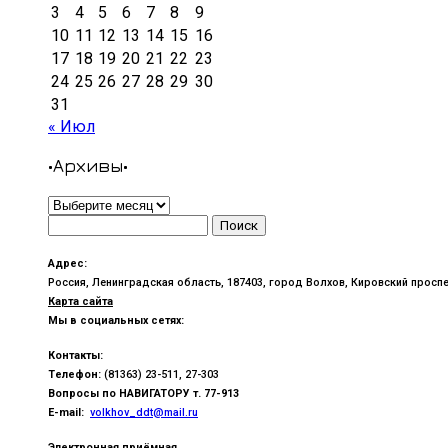
3
4
5
6
7
8
9
10
11
12
13
14
15
16
17
18
19
20
21
22
23
24
25
26
27
28
29
30
31
« Июл
•Архивы•
•Архивы•
Найти:
Адрес:
Россия, Ленинградская область, 187403, город Волхов, Кировский проспе
Карта сайта
Мы в социальных сетях:
Контакты:
Телефон:
(81363) 23-511, 27-303
Вопросы по
НАВИГАТОРУ т. 77-913
E-mail:
volkhov_ddt@mail.ru
Электронная приёмная