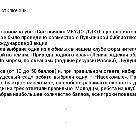
к
и
отключены
записи
«ЭТА
ЗЕМЛЯ
стковом клубе
«Светлячок»
МБУДО ДДЮТ прошло интелле
–
рое было проведено совместно с Пульницкой библиотеко
ТВОЯ
еждународной акции.
И
а выбрана одна из любимых в нашем клубе форм интелл
МОЯ»
ой по темам: «Природа родного края» (Ленинградская обл
о морям, по океанам» (водные ресурсы России), «Будуще
 (от 10 до 50 баллов) и, при правильном ответе, наб
Чудесный сад» ребята выбрали одну – «Насекомые». Пр
ое быстрое насекомое, способное развивать скорость д
ды из трёх ответили правильно. Молодцы, ребята из клу
набрав наибольшее количество баллов, все игроки пока