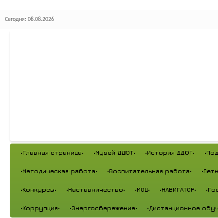
Сегодня: 08.08.2026
•Главная страница•
•Музей ДДЮТ•
•История ДДЮТ•
•По
•Методическая работа•
•Воспитательная работа•
•Лет
•Конкурсы•
•Наставничество•
•МОЦ•
•НАВИГАТОР•
•Го
•Коррупция•
•Энергосбережение•
•Дистанционное обуч