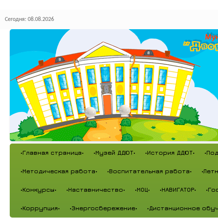
Сегодня: 08.08.2026
•Главная страница•
•Музей ДДЮТ•
•История ДДЮТ•
•По
•Методическая работа•
•Воспитательная работа•
•Лет
•Конкурсы•
•Наставничество•
•МОЦ•
•НАВИГАТОР•
•Го
•Коррупция•
•Энергосбережение•
•Дистанционное обуч