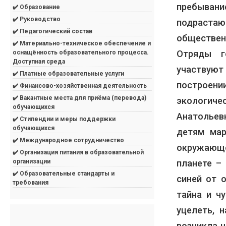
пребыва
✔️ Образование
✔️ Руководство
подраст
✔️ Педагогический состав
обществен
✔️ Материально-техническое обеспечение и
Отряды г
оснащённость образовательного процесса.
Доступная среда
участвую
✔️ Платные образовательные услуги
построени
✔️ Финансово-хозяйственная деятельность
✔️ Вакантные места для приёма (перевода)
экологич
обучающихся
Анатольев
✔️ Стипендии и меры поддержки
обучающихся
детям мар
✔️ Международное сотрудничество
окружающ
✔️ Организация питания в образовательной
планете –
организации
✔️ Образовательные стандарты и
синей от 
требования
тайна и ч
уцелеть, 
возникла н