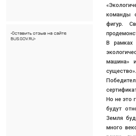
«Экологич
команды с
фигур. С
продемонст
•Оставить отзыв на сайте
BUS.GOV.RU•
В рамках
экологиче
машина» и
существо»
Победител
сертифика
Но не это 
будут отн
Земля буд
много век