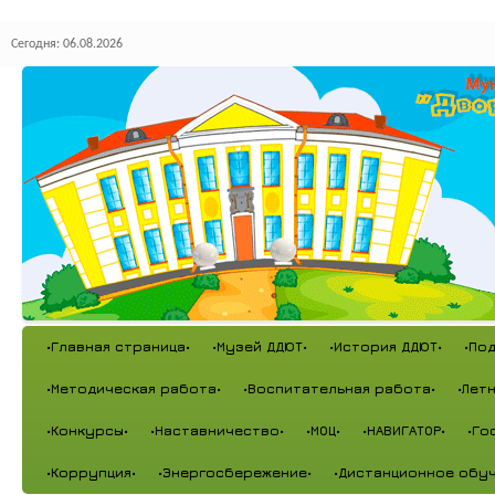
Сегодня: 06.08.2026
•Главная страница•
•Музей ДДЮТ•
•История ДДЮТ•
•По
•Методическая работа•
•Воспитательная работа•
•Лет
•Конкурсы•
•Наставничество•
•МОЦ•
•НАВИГАТОР•
•Го
•Коррупция•
•Энергосбережение•
•Дистанционное обуч