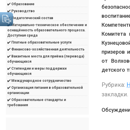
✔️ Образование
безопасн
✔️ Руководство
воспитан
✔️ Педагогический состав
Компетен
✔️ Материально-техническое обеспечение и
оснащённость образовательного процесса.
Комитета 
Доступная среда
Кузнецово
✔️ Платные образовательные услуги
✔️ Финансово-хозяйственная деятельность
призеров 
✔️ Вакантные места для приёма (перевода)
от Волхов
обучающихся
✔️ Стипендии и меры поддержки
детского т
обучающихся
✔️ Международное сотрудничество
Рубрика:
Н
✔️ Организация питания в образовательной
организации
закладки.
✔️ Образовательные стандарты и
требования
Обсуждени