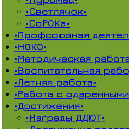
•Светлячок•
•СоРОКа•
•Профсоюзная деятел
•НОКО•
•Методическая работа
•Воспитательная рабо
•Летняя работа•
•Работа с одаренными
•Достижения•
•Награды ДДЮТ•