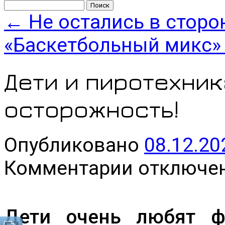
Найти:
←
Не остались в сторо
«Баскетбольный микс
Дети и пиротехник
осторожность!
Опубликовано
08.12.20
к
Комментарии
отключе
записи
Дети
и
пиротехника!
Особая
Дети очень любят ф
осторожность!