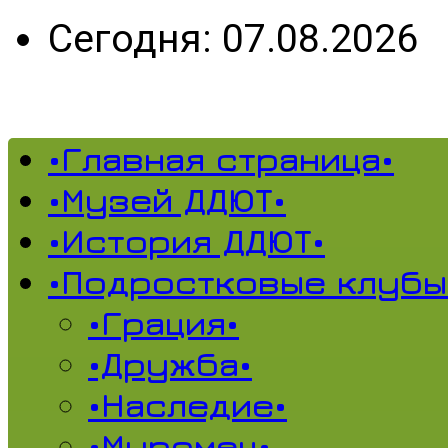
Сегодня: 07.08.2026
•Главная страница•
•Музей ДДЮТ•
•История ДДЮТ•
•Подростковые клубы
•Грация•
•Дружба•
•Наследие•
•Муромец•