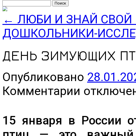
Найти:
←
ЛЮБИ И ЗНАЙ СВОЙ
ДОШКОЛЬНИКИ-ИССЛ
ДЕНЬ ЗИМУЮЩИХ ПТ
Опубликовано
28.01.20
к
Комментарии
отключе
записи
ДЕНЬ
ЗИМУЮЩИХ
ПТИЦ
В
15 января в России 
ПК
«ГРАЦИЯ»
птиц — это важный 