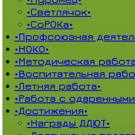
•Светлячок•
•СоРОКа•
•Профсоюзная деятел
•НОКО•
•Методическая работа
•Воспитательная рабо
•Летняя работа•
•Работа с одаренными
•Достижения•
•Награды ДДЮТ•