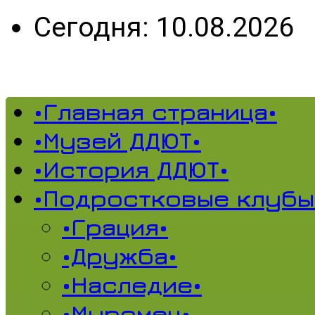
Сегодня: 10.08.2026
•Главная страница•
•Музей ДДЮТ•
•История ДДЮТ•
•Подростковые клубы
•Грация•
•Дружба•
•Наследие•
•Муромец•