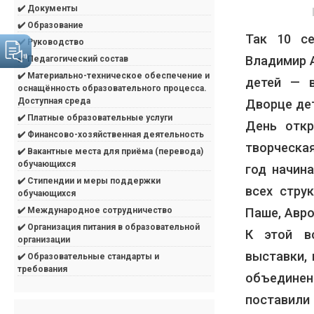
✔️ Документы
✔️ Образование
Так 10 с
✔️ Руководство
Владимир 
✔️ Педагогический состав
✔️ Материально-техническое обеспечение и
детей — 
оснащённость образовательного процесса.
Доступная среда
Дворце дет
✔️ Платные образовательные услуги
День откр
✔️ Финансово-хозяйственная деятельность
творческа
✔️ Вакантные места для приёма (перевода)
обучающихся
год начин
✔️ Стипендии и меры поддержки
всех стру
обучающихся
Паше, Авро
✔️ Международное сотрудничество
✔️ Организация питания в образовательной
К этой в
организации
выставки, 
✔️ Образовательные стандарты и
требования
объединен
поставили 