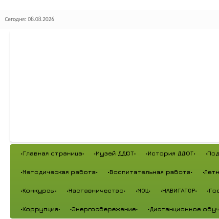
Сегодня: 08.08.2026
•Главная страница•
•Музей ДДЮТ•
•История ДДЮТ•
•По
•Методическая работа•
•Воспитательная работа•
•Лет
•Конкурсы•
•Наставничество•
•МОЦ•
•НАВИГАТОР•
•Го
•Коррупция•
•Энергосбережение•
•Дистанционное обуч