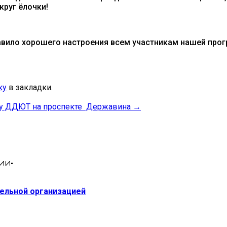
круг ёлочки!
авило хорошего настроения всем участникам нашей про
ку
в закладки.
 у ДДЮТ на проспекте Державина
→
ии•
тельной организацией