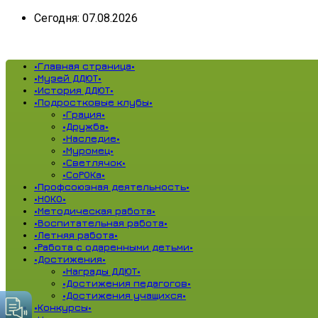
Сегодня: 07.08.2026
•Главная страница•
•Музей ДДЮТ•
•История ДДЮТ•
•Подростковые клубы•
•Грация•
•Дружба•
•Наследие•
•Муромец•
•Светлячок•
•СоРОКа•
•Профсоюзная деятельность•
•НОКО•
•Методическая работа•
•Воспитательная работа•
•Летняя работа•
•Работа с одаренными детьми•
•Достижения•
•Награды ДДЮТ•
•Достижения педагогов•
•Достижения учащихся•
•Конкурсы•