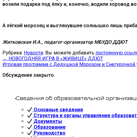
возили подарки под ёлку и, конечно, водили хоровод во
А лёгкий морозец и выглянувшее солнышко лишь приб
Житковская И.А., педагог-организатор МБУДО ДДЮТ
Рубрика:
Новости
. Вы можете добавить
постоянную ссыл
←
НОВОГОДНЯЯ ИГРА В «ЖИВИЦЕ» ДДЮТ
Игровая программа с Дедушкой Морозом и Снегурочкой
Обсуждение закрыто.
•Сведения об образовательной организац
Основные сведения
Структура и органы управления образова
Документы
Образование
Руководство