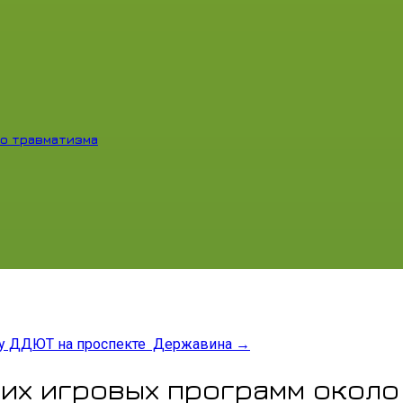
о травматизма
 у ДДЮТ на проспекте Державина
→
них игровых программ окол