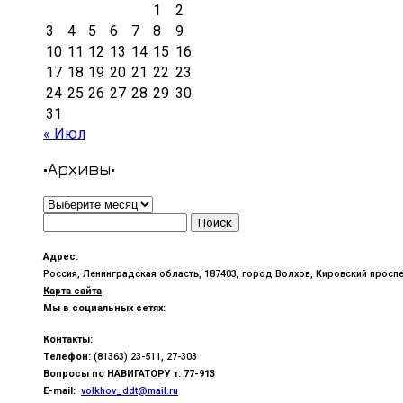
1
2
3
4
5
6
7
8
9
10
11
12
13
14
15
16
17
18
19
20
21
22
23
24
25
26
27
28
29
30
31
« Июл
•Архивы•
•Архивы•
Найти:
Адрес:
Россия, Ленинградская область, 187403, город Волхов, Кировский проспе
Карта сайта
Мы в социальных сетях:
Контакты:
Телефон:
(81363) 23-511, 27-303
Вопросы по
НАВИГАТОРУ т. 77-913
E-mail:
volkhov_ddt@mail.ru