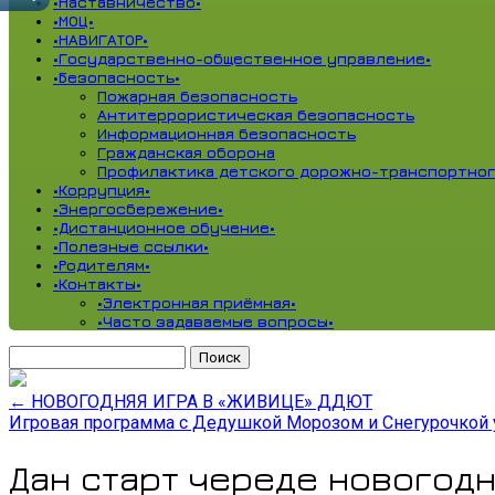
•Наставничество•
•МОЦ•
•НАВИГАТОР•
•Государственно-общественное управление•
•Безопасность•
Пожарная безопасность
Антитеррористическая безопасность
Информационная безопасность
Гражданская оборона
Профилактика детского дорожно-транспортног
•Коррупция•
•Энергосбережение•
•Дистанционное обучение•
•Полезные ссылки•
•Родителям•
•Контакты•
•Электронная приёмная•
•Часто задаваемые вопросы•
Найти:
←
НОВОГОДНЯЯ ИГРА В «ЖИВИЦЕ» ДДЮТ
Игровая программа с Дедушкой Морозом и Снегурочкой
Дан старт череде новогод