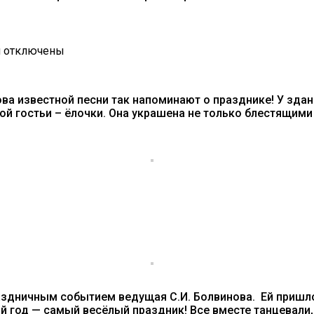
к
и
отключены
записи
Дан
старт
лова известной песни так напоминают о празднике! У з
череде
ой гостьи – ёлочки. Она украшена не только блестящими
новогодних
игровых
программ около
лесной
красавицы-
ёлочки
у
ДДЮТ
здничным событием ведущая С.И. Болвинова. Ей пришло
ый год — самый весёлый праздник! Все вместе танцевали,