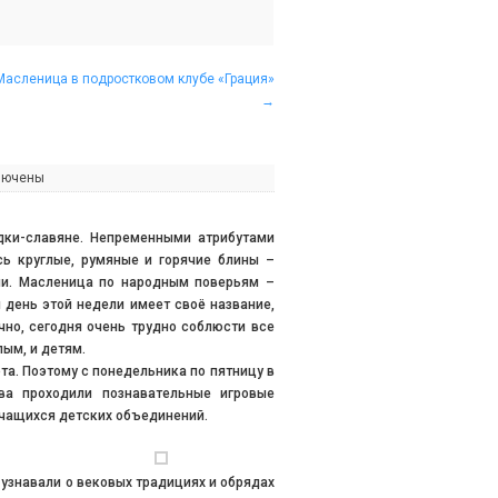
Масленица в подростковом клубе «Грация»
→
лючены
дки-славяне. Непременными атрибутами
сь круглые, румяные и горячие блины –
дни. Масленица по народным поверьям –
день этой недели имеет своё название,
ечно, сегодня очень трудно соблюсти все
лым, и детям.
та. Поэтому с понедельника по пятницу в
а проходили познавательные игровые
учащихся детских объединений.
узнавали о вековых традициях и обрядах