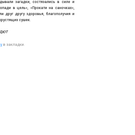
дывали загадки, состязались в силе и
Попади в цель», «Прокати на саночках»,
и друг другу здоровья, благополучия и
хрустящих сушек.
ДДЮТ
у
в закладки.