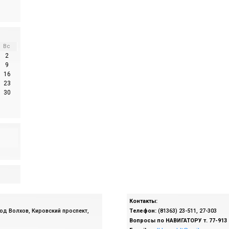
Вс
2
9
16
23
30
Контакты:
род Волхов, Кировский проспект,
Телефон:
(81363) 23-511, 27-303
Вопросы по
НАВИГАТОРУ т. 77-913