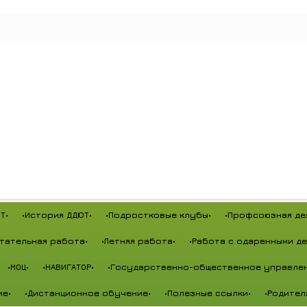
Т•
•История ДДЮТ•
•Подростковые клубы•
•Профсоюзная де
тательная работа•
•Летняя работа•
•Работа с одаренными де
•МОЦ•
•НАВИГАТОР•
•Государственно-общественное управлен
ие•
•Дистанционное обучение•
•Полезные ссылки•
•Родител