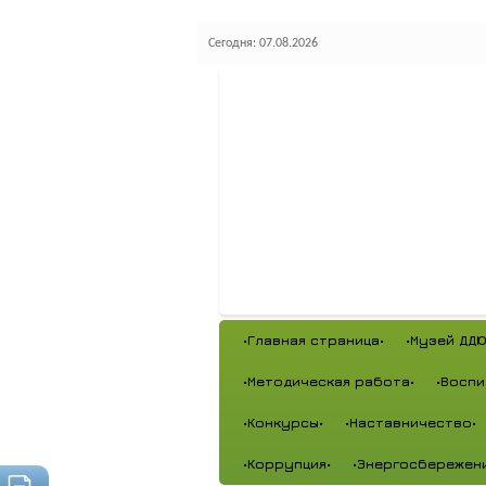
Сегодня: 07.08.2026
•Главная страница•
•Музей ДДЮ
•Методическая работа•
•Воспи
•Конкурсы•
•Наставничество•
•Коррупция•
•Энергосбережен