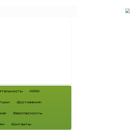
ятельность•
•НОКО•
тьми•
•Достижения•
ие•
•Безопасность•
ям•
•Контакты•