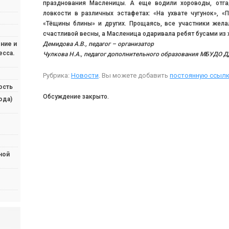
празднования Масленицы. А еще водили хороводы, отга
ловкости в различных эстафетах: «На ухвате чугунок», «
«Тёщины блины» и других. Прощаясь, все участники желал
счастливой весны, а Масленица одаривала ребят бусами из 
Демидова А.В., педагог – организатор
ние и
есса.
Чулкова Н.А., педагог дополнительного образования МБУДО 
Рубрика:
Новости
. Вы можете добавить
постоянную ссылк
ость
Обсуждение закрыто.
ода)
ной