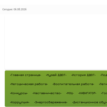
Сегодня: 06.08.2026
•Главная страница•
•Музей ДДЮТ•
•История ДДЮТ•
•По
•Методическая работа•
•Воспитательная работа•
•Лет
•Конкурсы•
•Наставничество•
•МОЦ•
•НАВИГАТОР•
•Го
•Коррупция•
•Энергосбережение•
•Дистанционное обуч