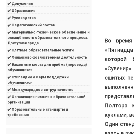
✔️ Документы
✔️ Образование
✔️ Руководство
✔️ Педагогический состав
✔️ Материально-техническое обеспечение и
оснащённость образовательного процесса.
Во время
Доступная среда
«Пятнадца
✔️ Платные образовательные услуги
✔️ Финансово-хозяйственная деятельность
которой 
✔️ Вакантные места для приёма (перевода)
«Сувенир»
обучающихся
сшитых пе
✔️ Стипендии и меры поддержки
обучающихся
выполне
✔️ Международное сотрудничество
представле
✔️ Организация питания в образовательной
организации
Полтора 
✔️ Образовательные стандарты и
куклами, 
требования
Один стен
взять в ру