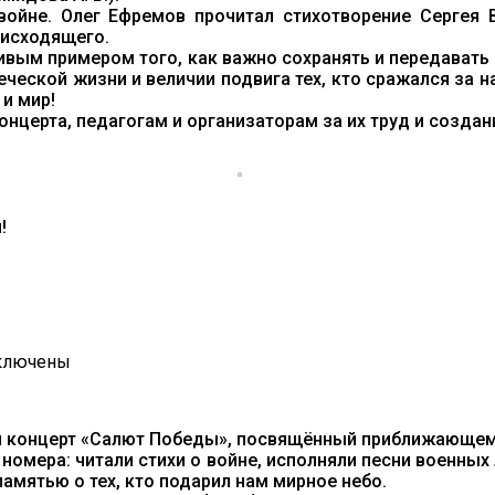
войне. Олег Ефремов прочитал стихотворение Сергея
оисходящего.
живым примером того, как важно сохранять и передавать
ческой жизни и величии подвига тех, кто сражался за н
 и мир!
нцерта, педагогам и организаторам за их труд и созда
!
ключены
иси
ЕДДВЕРИИ
й концерт «Салют Победы», посвящённый приближающе
ЛИКОГО
омера: читали стихи о войне, исполняли песни военных
АЗДНИКА!
амятью о тех, кто подарил нам мирное небо.