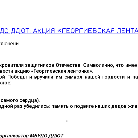
ДО ДДЮТ: АКЦИЯ «ГЕОРГИЕВСКАЯ ЛЕНТ
ключены
иси
ДРОСТКОВЫЙ
УБ
кровителя защитников Отечества. Символично, что имен
АСЛЕДИЕ»
ести акцию «Георгиевская ленточка».
УДО
й Победы и вручили им символ нашей гордости и па
ЮТ:
жное:
ЦИЯ
ЕОРГИЕВСКАЯ
НТА
 самого сердца).
едной раз убедились: память о подвиге наших дедов жи
МВОЛ
БЛЕСТИ
АВЫ»
ог-организатор МБУДО ДДЮТ