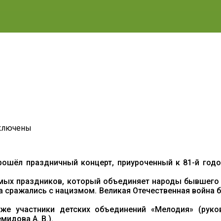
ключены
иси
КЛОНИМСЯ
ЛИКИМ
прошёл праздничный концерт, приуроченный к 81-й го
М
ДАМ!
мых праздников, который объединяет народы бывшего 
за сражались с нацизмом. Великая Отечественная война
кже участники детских объединений «Мелодия» (руков
мидова А. В.).