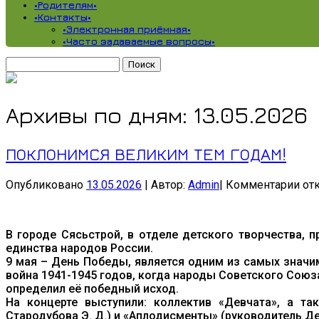
•Родителям•
•Контакты•
•Электронная приёмная•
•Часто задаваемые вопросы•
Найти:
Архивы по дням:
13.05.2026
ПОКЛОНИМСЯ ВЕЛИКИМ ТЕМ ГОДАМ!
к
Опубликовано
13.05.2026
|
Автор:
Admin
|
Комментарии
от
зап
ПО
ВЕ
В городе Сясьстрой, в отделе детского творчества, 
ТЕ
единства народов России.
ГО
9 мая – День Победы, является одним из самых значи
война 1941-1945 годов, когда народы Советского Сою
определил её победный исход.
На концерте выступили: коллектив «Девчата», а та
Стародубова Э. Д.) и «Аплодисменты» (руководитель Де