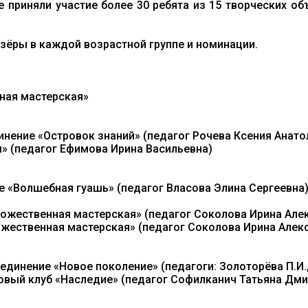
урсе приняли участие более 30 ребята из 15 творческ
зёры в каждой возрастной группе и номинации.
ная мастерская»
нение «Островок знаний» (педагог Рочева Ксения Анато
» (педагог Ефимова Ирина Васильевна)
е «Волшебная гуашь» (педагог Власова Элина Сергеевна
дожественная мастерская» (педагог Соколова Ирина Але
ожественная мастерская» (педагог Соколова Ирина Алек
динение «Новое поколение» (педагоги: Золоторёва П.И., 
овый клуб «Наследие» (педагог Софилканич Татьяна Дми