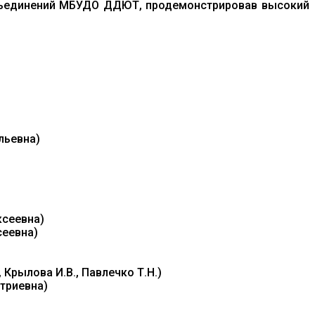
их объединений МБУДО ДДЮТ, продемонстрировав высокий
льевна)
)
ксеевна)
сеевна)
Крылова И.В., Павлечко Т.Н.)
триевна)