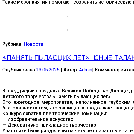
Такие мероприятия помогают сохранить историческую 
Рубрика:
Новости
«ПАМЯТЬ ПЫЛАЮЩИХ ЛЕТ»: ЮНЫЕ ТАЛАН
к
Опубликовано
13.05.2026
|
Автор:
Admin
|
Комментарии
от
зап
«П
ПЫ
В преддверии праздника Великой Победы во Дворце де
ЛЕТ
детского творчества «Память пылающих лет».
ЮН
Это ежегодное мероприятие, наполненное глубоким 
ТА
благодарности тем, кто защищал и продолжает защища
МБ
Конкурс охватил две творческие номинации:
ДД
— Изобразительное искусство
ЧТ
— Декоративно-прикладное творчество
ПО
Участники были разделены на четыре возрастные катего
ПР