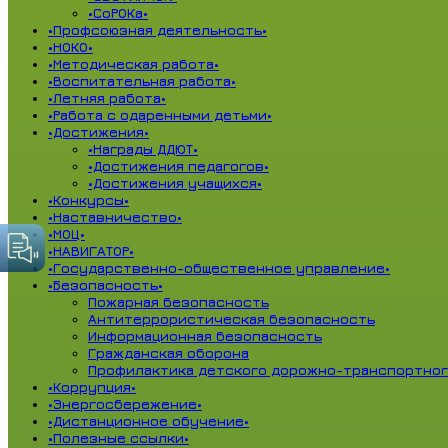
•СоРОКа•
•Профсоюзная деятельность•
•НОКО•
•Методическая работа•
•Воспитательная работа•
•Летняя работа•
•Работа с одаренными детьми•
•Достижения•
•Награды ДДЮТ•
•Достижения педагогов•
•Достижения учащихся•
•Конкурсы•
•Наставничество•
•МОЦ•
•НАВИГАТОР•
•Государственно-общественное управление•
•Безопасность•
Пожарная безопасность
Антитеррористическая безопасность
Информационная безопасность
Гражданская оборона
Профилактика детского дорожно-транспортног
•Коррупция•
•Энергосбережение•
•Дистанционное обучение•
•Полезные ссылки•