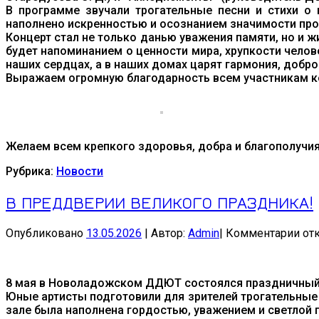
В программе звучали трогательные песни и стихи о 
наполнено искренностью и осознанием значимости пр
Концерт стал не только данью уважения памяти, но и 
будет напоминанием о ценности мира, хрупкости челове
наших сердцах, а в наших домах царят гармония, добро
Выражаем огромную благодарность всем участникам ко
Желаем всем крепкого здоровья, добра и благополучия
Рубрика:
Новости
В ПРЕДДВЕРИИ ВЕЛИКОГО ПРАЗДНИКА!
к
Опубликовано
13.05.2026
|
Автор:
Admin
|
Комментарии
от
зап
В
ПР
8 мая в Новоладожском ДДЮТ состоялся праздничны
ВЕ
Юные артисты подготовили для зрителей трогательные н
ПР
зале была наполнена гордостью, уважением и светлой п