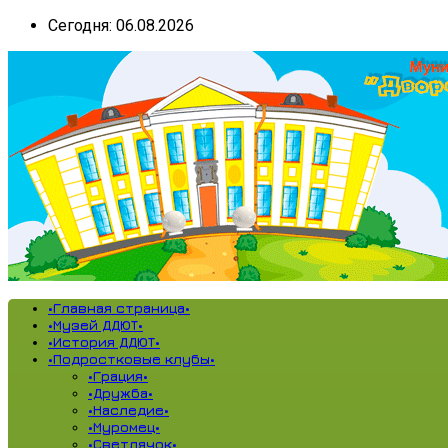
Сегодня: 06.08.2026
•Главная страница•
•Музей ДДЮТ•
•История ДДЮТ•
•Подростковые клубы•
•Грация•
•Дружба•
•Наследие•
•Муромец•
•Светлячок•