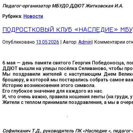
Педагог-организатор МБУДО ДДЮТ Житковская И.А.
Рубрика:
Новости
ПОДРОСТКОВЫЙ КЛУБ «НАСЛЕДИЕ» МБУ
к
Опубликовано
13.05.2026
|
Автор:
Admin
|
Комментарии
от
зап
ПО
КЛ
6 мая — день памяти святого Георгия Победоносца, по
«Н
ДДЮТ вышли на улицы посёлка Селиваново, чтобы пров
МБ
Мы поздравили жителей с наступающим Днем Велико
ДД
брошюру, в которой мы постарались собрать самое ва
АК
Историю возникновения этого символа.
«Г
Его глубокое значение для каждого из нас.
ЛЕ
И, что очень важно, правила ношения ленты (на груди, у
—
Жители с теплом принимали поздравления, а мы в очер
СИ
ДО
И
СЛ
Софилканич Т.Д., руководитель ПК «Наследие «, педаг