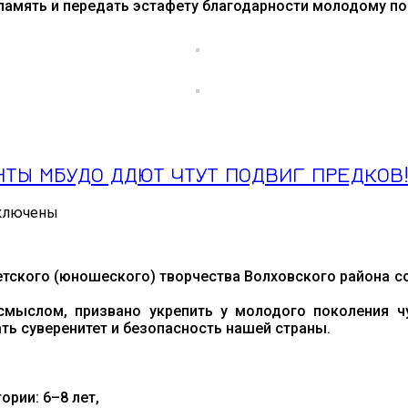
память и передать эстафету благодарности молодому п
ТЫ МБУДО ДДЮТ ЧТУТ ПОДВИГ ПРЕДКОВ
ключены
иси
АМЯТЬ
ЛАЮЩИХ
тского (юношеского) творчества Волховского района 
»:
ЫЕ
смыслом, призвано укрепить у молодого поколения чу
ЛАНТЫ
ть суверенитет и безопасность нашей страны.
УДО
ЮТ
УТ
ДВИГ
рии: 6–8 лет,
ЕДКОВ!