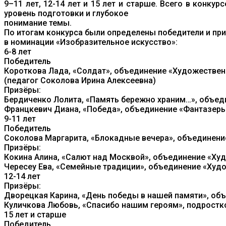
9–11 лет, 12-14 лет и 15 лет и старше. Всего в конк
уровень подготовки и глубокое
понимание темы.
По итогам конкурса были определены победители и при
в номинации «Изобразительное искусство»:
6-8 лет
Победитель
Короткова Лада, «Солдат», объединение «Художествен
(педагог Соколова Ирина Алексеевна)
Призёры:
Бердиченко Лолита, «Память бережно храним…», объеди
Францкевич Диана, «Победа», объединение «Фантазеры
9-11 лет
Победитель
Соколова Маргарита, «Блокадные вечера», объединени
Призёры:
Кокина Алина, «Салют над Москвой», объединение «Ху
Чересеу Ева, «Семейные традиции», объединение «Худ
12-14 лет
Призёры:
Дворецкая Карина, «День победы в нашей памяти», объе
Куличкова Любовь, «Спасибо нашим героям», подростк
15 лет и старше
Победитель