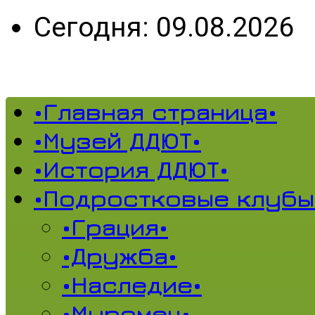
Сегодня: 09.08.2026
•Главная страница•
•Музей ДДЮТ•
•История ДДЮТ•
•Подростковые клубы
•Грация•
•Дружба•
•Наследие•
•Муромец•