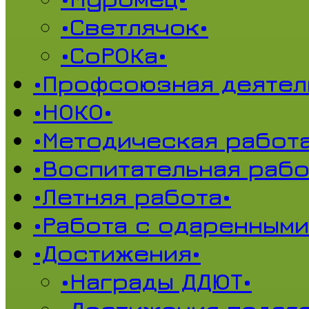
•Светлячок•
•СоРОКа•
•Профсоюзная деятел
•НОКО•
•Методическая работа
•Воспитательная рабо
•Летняя работа•
•Работа с одаренными
•Достижения•
•Награды ДДЮТ•