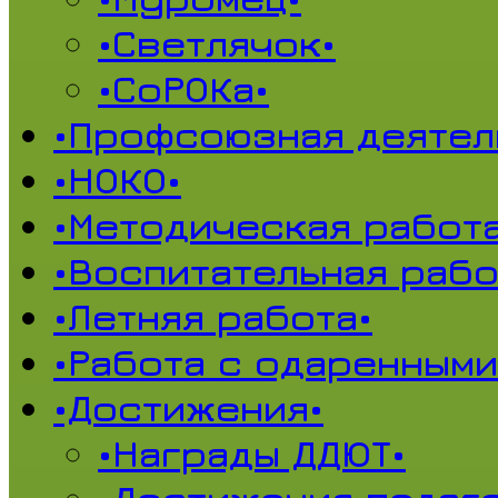
•Светлячок•
•СоРОКа•
•Профсоюзная деятел
•НОКО•
•Методическая работа
•Воспитательная рабо
•Летняя работа•
•Работа с одаренными
•Достижения•
•Награды ДДЮТ•