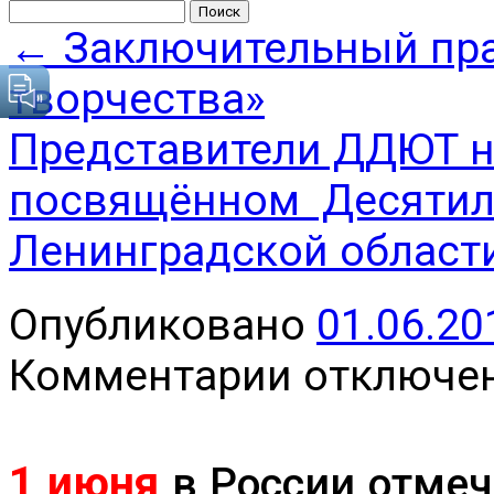
Найти:
←
Заключительный пра
творчества»
Представители ДДЮТ на
посвящённом Десятиле
Ленинградской област
Опубликовано
01.06.20
к
Комментарии
отключе
записи
1 июня
в России отмеч