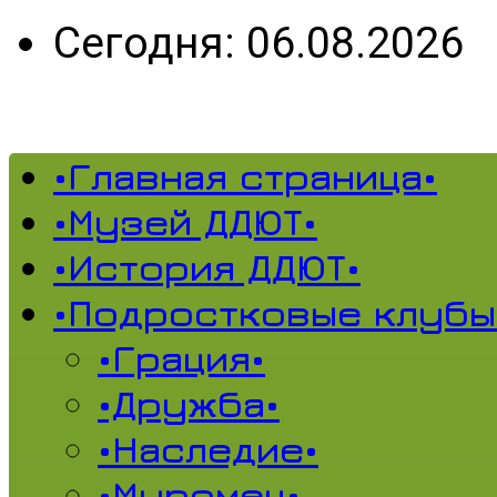
Сегодня: 06.08.2026
•Главная страница•
•Музей ДДЮТ•
•История ДДЮТ•
•Подростковые клубы
•Грация•
•Дружба•
•Наследие•
•Муромец•