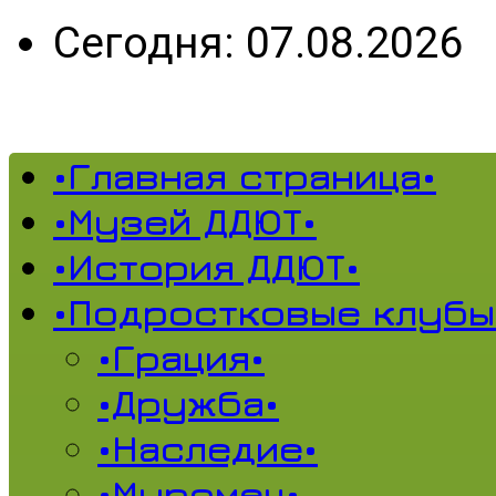
Сегодня: 07.08.2026
•Главная страница•
•Музей ДДЮТ•
•История ДДЮТ•
•Подростковые клубы
•Грация•
•Дружба•
•Наследие•
•Муромец•