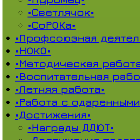
•Светлячок•
•СоРОКа•
•Профсоюзная деятел
•НОКО•
•Методическая работа
•Воспитательная рабо
•Летняя работа•
•Работа с одаренными
•Достижения•
•Награды ДДЮТ•