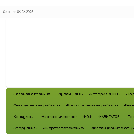
Сегодня: 08.08.2026
•Главная страница•
•Музей ДДЮТ•
•История ДДЮТ•
•По
•Методическая работа•
•Воспитательная работа•
•Лет
•Конкурсы•
•Наставничество•
•МОЦ•
•НАВИГАТОР•
•Го
•Коррупция•
•Энергосбережение•
•Дистанционное обуч