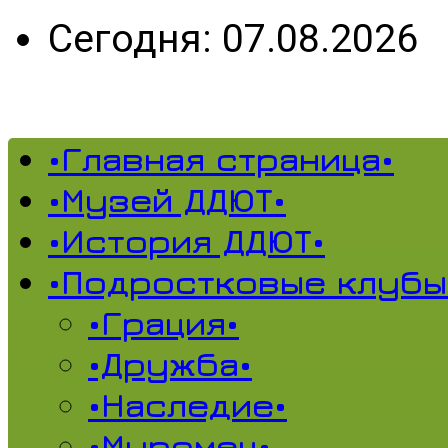
Сегодня: 07.08.2026
•Главная страница•
•Музей ДДЮТ•
•История ДДЮТ•
•Подростковые клубы
•Грация•
•Дружба•
•Наследие•
•Муромец•