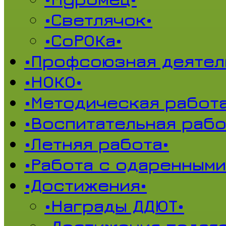
•Светлячок•
•СоРОКа•
•Профсоюзная деятел
•НОКО•
•Методическая работа
•Воспитательная рабо
•Летняя работа•
•Работа с одаренными
•Достижения•
•Награды ДДЮТ•