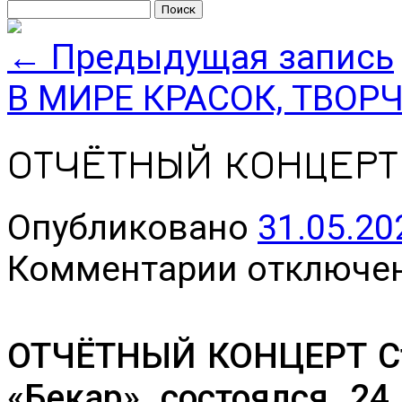
Найти:
←
Предыдущая запись
В МИРЕ КРАСОК, ТВОР
ОТЧЁТНЫЙ КОНЦЕРТ
Опубликовано
31.05.20
к
Комментарии
отключе
записи
ОТЧЁТНЫЙ
КОНЦЕРТ
ОТЧЁТНЫЙ КОНЦЕРТ Ст
«Бекар» состоялся 24