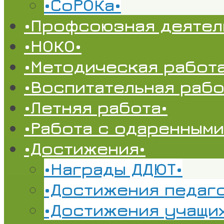
•СоРОКа•
•Профсоюзная деятел
•НОКО•
•Методическая работа
•Воспитательная рабо
•Летняя работа•
•Работа с одаренными
•Достижения•
•Награды ДДЮТ•
•Достижения педаг
•Достижения учащи