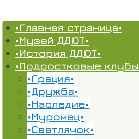
•Главная страница•
•Музей ДДЮТ•
•История ДДЮТ•
•Подростковые клубы
•Грация•
•Дружба•
•Наследие•
•Муромец•
•Светлячок•