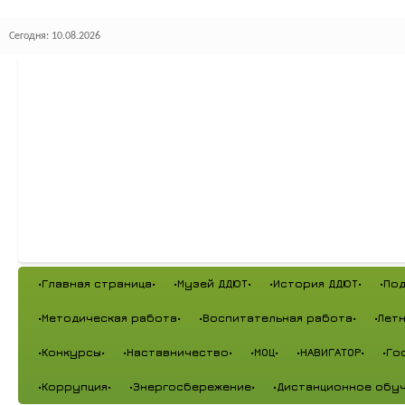
Сегодня: 10.08.2026
•Главная страница•
•Музей ДДЮТ•
•История ДДЮТ•
•По
•Методическая работа•
•Воспитательная работа•
•Лет
•Конкурсы•
•Наставничество•
•МОЦ•
•НАВИГАТОР•
•Го
•Коррупция•
•Энергосбережение•
•Дистанционное обуч